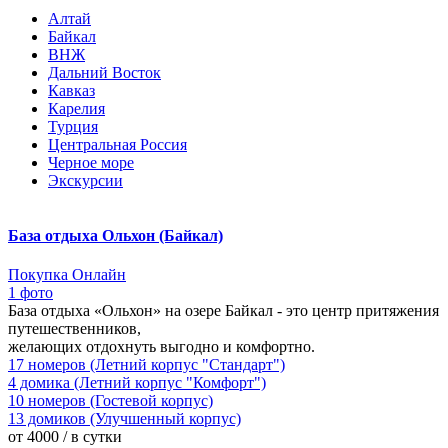
Алтай
Байкал
ВНЖ
Дальний Восток
Кавказ
Карелия
Турция
Центральная Россия
Черное море
Экскурсии
База отдыха Ольхон (Байкал)
Покупка Онлайн
1 фото
База отдыха «Ольхон» на озере Байкал - это центр притяжения
путешественников,
желающих отдохнуть выгодно и комфортно.
17 номеров (Летний корпус "Стандарт")
4 домика (Летний корпус "Комфорт")
10 номеров (Гостевой корпус)
13 домиков (Улучшенный корпус)
от 4000 / в сутки