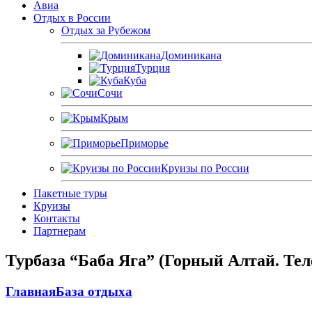
Авиа
Отдых в России
Отдых за Рубежом
Доминикана
Турция
Куба
Сочи
Крым
Приморье
Круизы по России
Пакетные туры
Круизы
Контакты
Партнерам
Турбаза “Баба Яга” (Горный Алтай. Тел
Главная
База отдыха