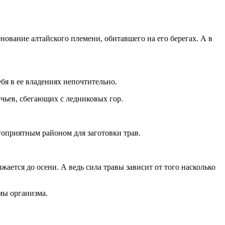
ование алтайского племени, обитавшего на его берегах. А в
ебя в ее владениях непочтительно.
учьев, сбегающих с ледниковых гор.
оприятным районом для заготовки трав.
жается до осени. А ведь сила травы зависит от того насколько
мы организма.