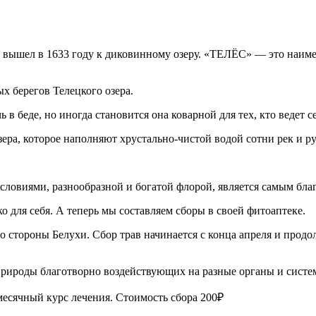
 вышел в 1633 году к диковинному озеру. «ТЕЛЁС» — это наимен
х берегов Телецкого озера.
 в беде, но иногда становится она коварной для тех, кто ведет с
зера, которое наполняют хрустально-чистой водой сотни рек и р
овиями, разнообразной и богатой флорой, является самым благ
ко для себя. А теперь мы составляем сборы в своей фитоаптеке.
о стороны Белухи. Сбор трав начинается с конца апреля и продол
природы благотворно воздействующих на разные органы и систе
месячный курс лечения. Стоимость сбора 200₽