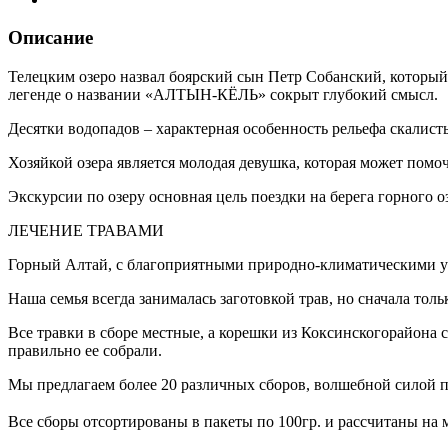
Описание
Телецким озеро назвал боярский сын Петр Собанский, который
легенде о названии «АЛТЫН-КЁЛЬ» сокрыт глубокий смысл.
Десятки водопадов – характерная особенность рельефа скалисты
Хозяйкой озера является молодая девушка, которая может помочь
Экскурсии по озеру основная цель поездки на берега горного о
ЛЕЧЕНИЕ ТРАВАМИ
Горный Алтай, с благоприятными природно-климатическими усл
Наша семья всегда занималась заготовкой трав, но сначала толь
Все травки в сборе местные, а корешки из Коксинскогорайона с
правильно ее собрали.
Мы предлагаем более 20 различных сборов, волшебной силой 
Все сборы отсортированы в пакеты по 100гр. и рассчитаны на 