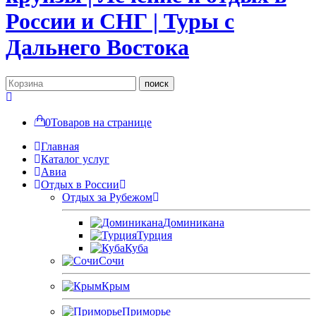
Поиск...
поиск
0
Товаров на странице
Главная
Каталог услуг
Авиа
Отдых в России
Отдых за Рубежом
Доминикана
Турция
Куба
Сочи
Крым
Приморье