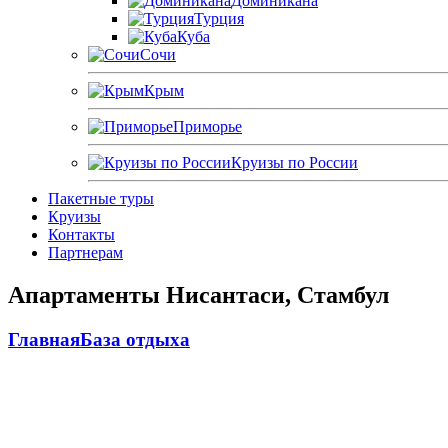
Доминикана
Турция
Куба
Сочи
Крым
Приморье
Круизы по России
Пакетные туры
Круизы
Контакты
Партнерам
Апартаменты Нисантаси, Стамбул
Главная
База отдыха