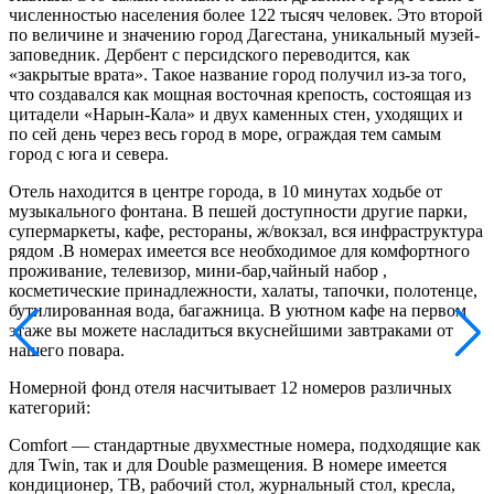
численностью населения более 122 тысяч человек. Это второй
по величине и значению город Дагестана, уникальный музей-
заповедник. Дербент с персидского переводится, как
«закрытые врата». Такое название город получил из-за того,
что создавался как мощная восточная крепость, состоящая из
цитадели «Нарын-Кала» и двух каменных стен, уходящих и
по сей день через весь город в море, ограждая тем самым
город с юга и севера.
Отель находится в центре города, в 10 минутах ходьбе от
музыкального фонтана. В пешей доступности другие парки,
супермаркеты, кафе, рестораны, ж/вокзал, вся инфраструктура
рядом .В номерах имеется все необходимое для комфортного
проживание, телевизор, мини-бар,чайный набор ,
косметические принадлежности, халаты, тапочки, полотенце,
бутилированная вода, багажница. В уютном кафе на первом
этаже вы можете насладиться вкуснейшими завтраками от
нашего повара.
Номерной фонд отеля насчитывает 12 номеров различных
категорий:
Comfort — стандартные двухместные номера, подходящие как
для Twin, так и для Double размещения. В номере имеется
кондиционер, ТВ, рабочий стол, журнальный стол, кресла,